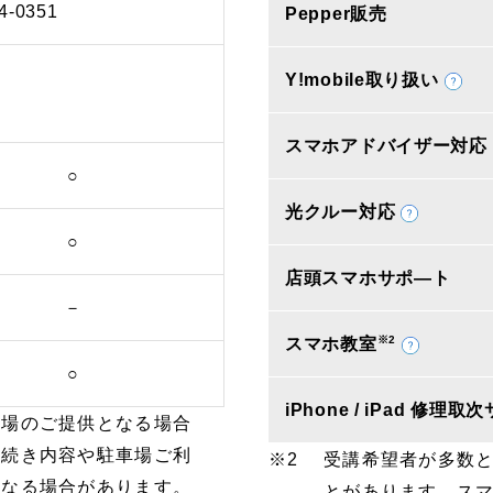
4-0351
Pepper販売
Y!mobile取り扱い
スマホアドバイザー対応
○
光クルー対応
○
店頭スマホサポ―ト
－
※2
スマホ教室
○
iPhone / iPad 修理
車場のご提供となる場合
手続き内容や駐車場ご利
受講希望者が多数
となる場合があります。
とがあります。ス