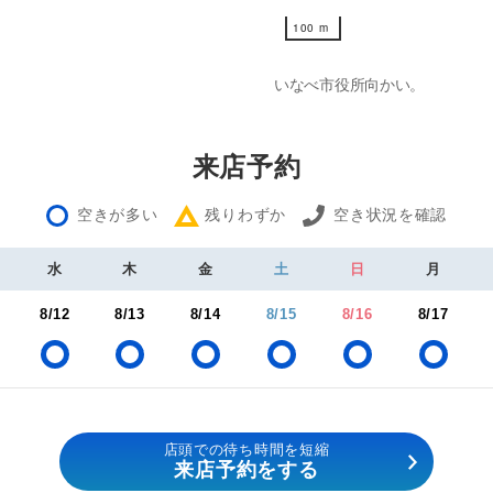
100 m
100 m
いなべ市役所向かい。
来店予約
空きが多い
残りわずか
空き状況を確認
水
木
金
土
日
月
8/12
8/13
8/14
8/15
8/16
8/17
店頭での待ち時間を短縮
来店予約をする