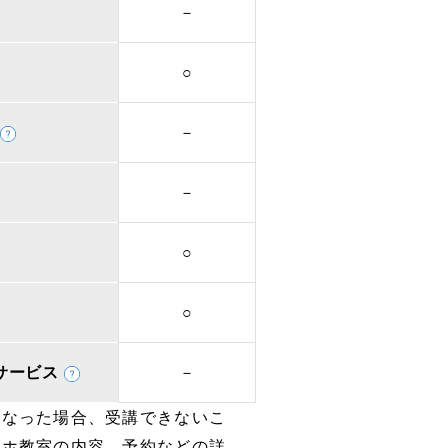
－
○
－
－
○
○
取次サービス
－
となった場合、受講できないこ
マホ教室の内容、予約などの詳