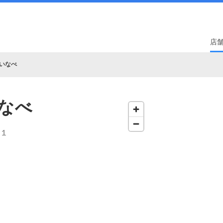
店
いなべ
なべ
‐１