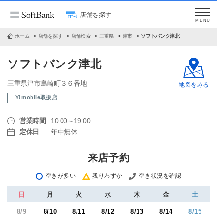
店舗を探す
MENU
ホーム
店舗を探す
店舗検索
三重県
津市
ソフトバンク津北
ソフトバンク津北
三重県津市島崎町３６番地
地図をみる
Y!mobile取扱店
営業時間
10:00～19:00
定休日
年中無休
来店予約
空きが多い
残りわずか
空き状況を確認
日
月
火
水
木
金
土
8/9
8/10
8/11
8/12
8/13
8/14
8/15