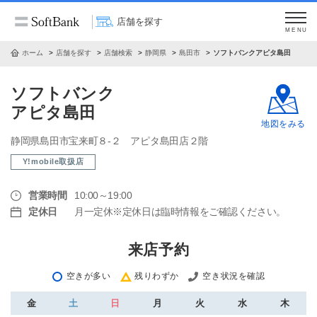
店舗を探す
MENU
ホーム
店舗を探す
店舗検索
静岡県
島田市
ソフトバンクアピタ島田
ソフトバンク
アピタ島田
地図をみる
静岡県島田市宝来町８‐２ アピタ島田店２階
Y!mobile取扱店
営業時間
10:00～19:00
定休日
月一定休※定休日は臨時情報をご確認ください。
来店予約
空きが多い
残りわずか
空き状況を確認
金
土
日
月
火
水
木