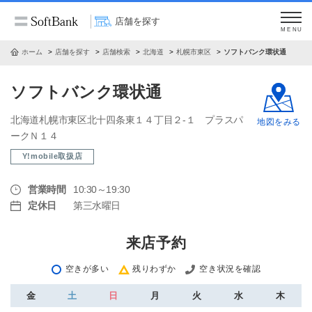
店舗を探す
MENU
ホーム
店舗を探す
店舗検索
北海道
札幌市東区
ソフトバンク環状通
ソフトバンク環状通
北海道札幌市東区北十四条東１４丁目２‐１ プラスパ
地図をみる
ークＮ１４
Y!mobile取扱店
営業時間
10:30～19:30
定休日
第三水曜日
来店予約
空きが多い
残りわずか
空き状況を確認
金
土
日
月
火
水
木