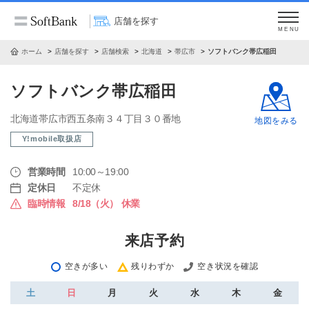
店舗を探す
MENU
ホーム
店舗を探す
店舗検索
北海道
帯広市
ソフトバンク帯広稲田
ソフトバンク帯広稲田
北海道帯広市西五条南３４丁目３０番地
地図をみる
Y!mobile取扱店
営業時間
10:00～19:00
定休日
不定休
臨時情報
8/18（火） 休業
来店予約
空きが多い
残りわずか
空き状況を確認
土
日
月
火
水
木
金