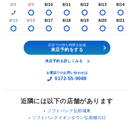
8/8
8/9
8/10
8/11
8/12
8/13
8/14
8/15
8/16
8/17
8/18
8/19
8/20
8/21
店頭での待ち時間を短縮
来店予約をする
来店予約を詳しくみる
お電話でのお問い合わせは
0172-55-9989
近隣には以下の店舗があります
ソフトバンク弘前城東
ソフトバンクイオンタウン弘前樋の口