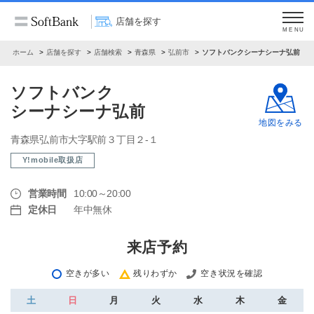
店舗を探す
MENU
ホーム
店舗を探す
店舗検索
青森県
弘前市
ソフトバンクシーナシーナ弘前
ソフトバンク
シーナシーナ弘前
地図をみる
青森県弘前市大字駅前３丁目２‐１
Y!mobile取扱店
営業時間
10:00～20:00
定休日
年中無休
来店予約
空きが多い
残りわずか
空き状況を確認
土
日
月
火
水
木
金