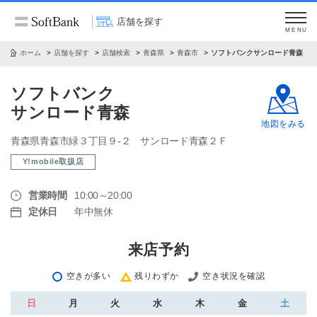
店舗を探す
MENU
ホーム
店舗を探す
店舗検索
青森県
青森市
ソフトバンクサンロード青森
ソフトバンク
サンロード青森
地図をみる
青森県青森市緑３丁目９‐２ サンロード青森２Ｆ
Y!mobile取扱店
営業時間
10:00～20:00
定休日
年中無休
来店予約
空きが多い
残りわずか
空き状況を確認
日
月
火
水
木
金
土