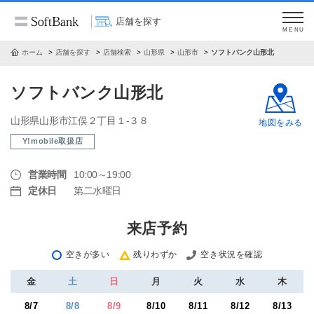
店舗を探す
MENU
ホーム
店舗を探す
店舗検索
山形県
山形市
ソフトバンク山形北
ソフトバンク山形北
山形県山形市江俣２丁目１‐３８
地図をみる
Y!mobile取扱店
営業時間
10:00～19:00
定休日
第二水曜日
来店予約
空きが多い
残りわずか
空き状況を確認
金
土
日
月
火
水
木
8/7
8/8
8/9
8/10
8/11
8/12
8/13