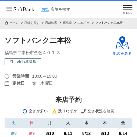
店舗を探す
MENU
ホーム
店舗を探す
店舗検索
福島県
二本松市
ソフトバンク二本松
ソフトバンク二本松
福島県二本松市金色４０９‐３
地図をみる
Y!mobile取扱店
営業時間
10:00～19:00
定休日
第一木曜日
来店予約
空きが多い
残りわずか
空き状況を確認
土
日
月
火
水
木
金
8/8
8/9
8/10
8/11
8/12
8/13
8/14