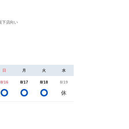
坂下店向い
日
月
火
水
8/16
8/17
8/18
8/19