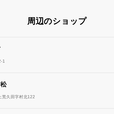
周辺のショップ
方
-1
若松
荒久田字村北122