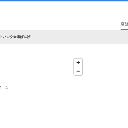
店
トバンク会津ばんげ
１‐４