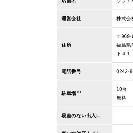
店舗名
ソフト
運営会社
株式会
〒969-
住所
福島県
下４１
電話番号
0242-8
10台
※1
駐車場
無料
段差のない出入口