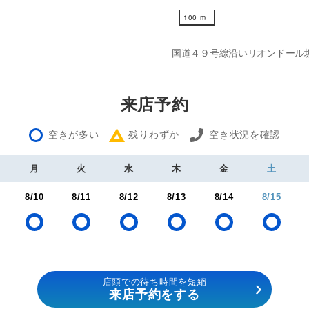
100 m
100 m
国道４９号線沿いリオンドール
来店予約
空きが多い
残りわずか
空き状況を確認
月
火
水
木
金
土
8/10
8/11
8/12
8/13
8/14
8/15
店頭での待ち時間を短縮
来店予約をする