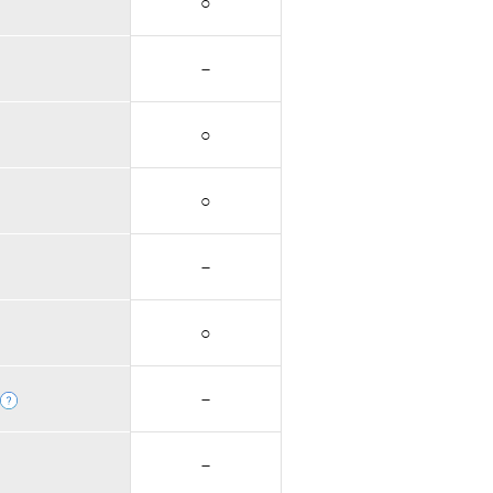
○
－
○
○
－
○
－
－