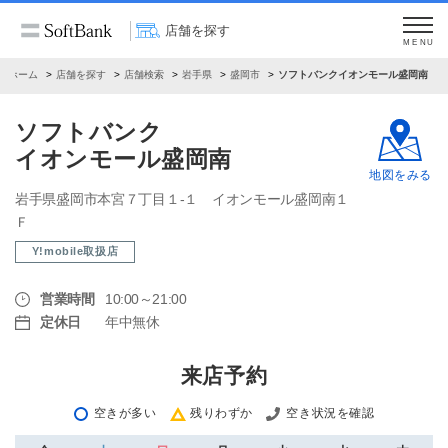
店舗を探す
MENU
ホーム
店舗を探す
店舗検索
岩手県
盛岡市
ソフトバンクイオンモール盛岡南
ソフトバンク
イオンモール盛岡南
地図をみる
岩手県盛岡市本宮７丁目１‐１ イオンモール盛岡南１
Ｆ
Y!mobile取扱店
営業時間
10:00～21:00
定休日
年中無休
来店予約
空きが多い
残りわずか
空き状況を確認