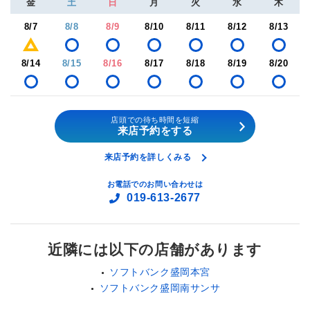
金
土
日
月
火
水
木
8/7
8/8
8/9
8/10
8/11
8/12
8/13
8/14
8/15
8/16
8/17
8/18
8/19
8/20
店頭での待ち時間を短縮
来店予約をする
来店予約を詳しくみる
お電話でのお問い合わせは
019-613-2677
近隣には以下の店舗があります
ソフトバンク盛岡本宮
ソフトバンク盛岡南サンサ