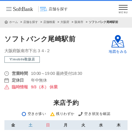
店舗を探す
MENU
ホーム
店舗を探す
店舗検索
大阪府
阪南市
ソフトバンク尾崎駅前
ソフトバンク尾崎駅前
大阪府阪南市下出３４‐２
地図をみる
Y!mobile取扱店
営業時間
10:00～19:00 最終受付18:30
定休日
年中無休
臨時情報
9/3（木） 休業
来店予約
空きが多い
残りわずか
空き状況を確認
金
土
日
月
火
水
木