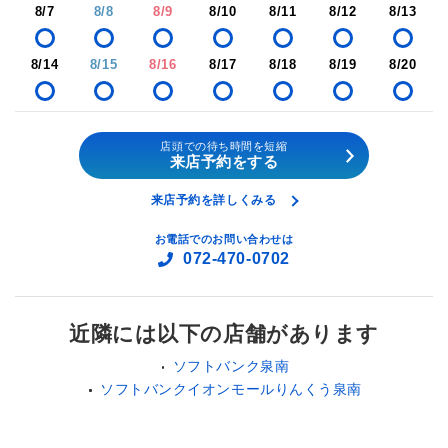
8/7
8/8
8/9
8/10
8/11
8/12
8/13
8/14
8/15
8/16
8/17
8/18
8/19
8/20
店頭での待ち時間を短縮
来店予約をする
来店予約を詳しくみる
お電話でのお問い合わせは
072-470-0702
近隣には以下の店舗があります
ソフトバンク泉南
ソフトバンクイオンモールりんくう泉南