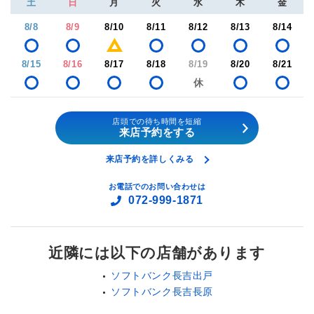
土
日
月
火
水
木
金
8/8
8/9
8/10
8/11
8/12
8/13
8/14
8/15
8/16
8/17
8/18
8/19
8/20
8/21
店頭での待ち時間を短縮
来店予約をする
来店予約を詳しくみる
お電話でのお問い合わせは
072-999-1871
近隣には以下の店舗があります
ソフトバンク長吉出戸
ソフトバンク長吉長原