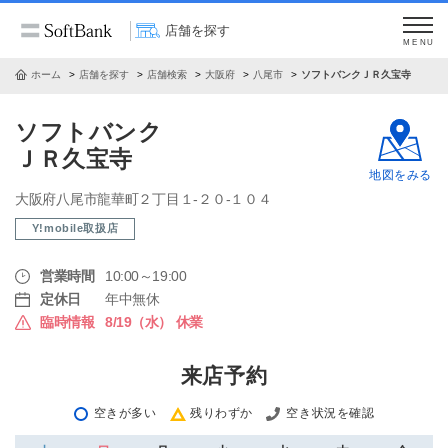
店舗を探す
MENU
ホーム
店舗を探す
店舗検索
大阪府
八尾市
ソフトバンクＪＲ久宝寺
ソフトバンク
ＪＲ久宝寺
地図をみる
大阪府八尾市龍華町２丁目１‐２０‐１０４
Y!mobile取扱店
営業時間
10:00～19:00
定休日
年中無休
臨時情報
8/19（水） 休業
来店予約
空きが多い
残りわずか
空き状況を確認