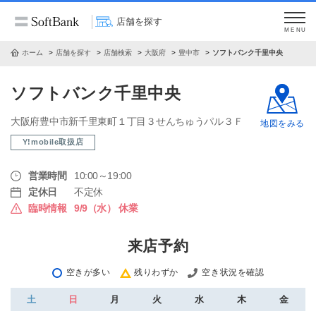
店舗を探す
MENU
ホーム
店舗を探す
店舗検索
大阪府
豊中市
ソフトバンク千里中央
ソフトバンク千里中央
大阪府豊中市新千里東町１丁目３せんちゅうパル３Ｆ
地図をみる
Y!mobile取扱店
営業時間
10:00～19:00
定休日
不定休
臨時情報
9/9（水） 休業
来店予約
空きが多い
残りわずか
空き状況を確認
土
日
月
火
水
木
金