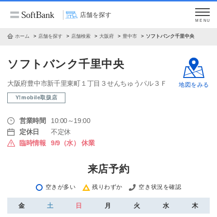
店舗を探す
MENU
ホーム
店舗を探す
店舗検索
大阪府
豊中市
ソフトバンク千里中央
ソフトバンク千里中央
大阪府豊中市新千里東町１丁目３せんちゅうパル３Ｆ
地図をみる
Y!mobile取扱店
営業時間
10:00～19:00
定休日
不定休
臨時情報
9/9（水） 休業
来店予約
空きが多い
残りわずか
空き状況を確認
金
土
日
月
火
水
木