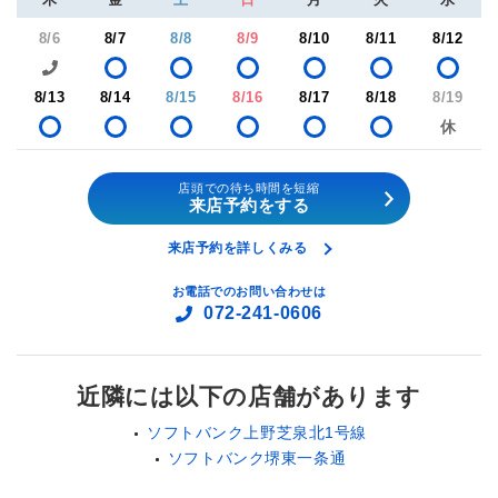
8/6
8/7
8/8
8/9
8/10
8/11
8/12
8/13
8/14
8/15
8/16
8/17
8/18
8/19
店頭での待ち時間を短縮
来店予約をする
来店予約を詳しくみる
お電話でのお問い合わせは
072-241-0606
近隣には以下の店舗があります
ソフトバンク上野芝泉北1号線
ソフトバンク堺東一条通