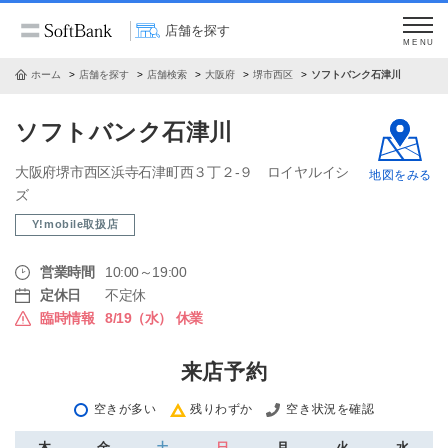
店舗を探す
MENU
ホーム
店舗を探す
店舗検索
大阪府
堺市西区
ソフトバンク石津川
ソフトバンク石津川
大阪府堺市西区浜寺石津町西３丁２‐９ ロイヤルイシ
地図をみる
ズ
Y!mobile取扱店
営業時間
10:00～19:00
定休日
不定休
臨時情報
8/19（水） 休業
来店予約
空きが多い
残りわずか
空き状況を確認
木
金
土
日
月
火
水