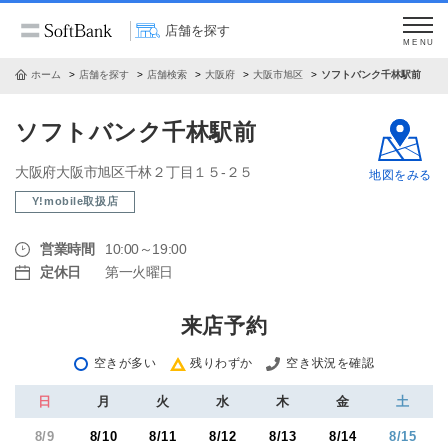
店舗を探す
MENU
ホーム
店舗を探す
店舗検索
大阪府
大阪市旭区
ソフトバンク千林駅前
ソフトバンク千林駅前
大阪府大阪市旭区千林２丁目１５‐２５
地図をみる
Y!mobile取扱店
営業時間
10:00～19:00
定休日
第一火曜日
来店予約
空きが多い
残りわずか
空き状況を確認
日
月
火
水
木
金
土
8/9
8/10
8/11
8/12
8/13
8/14
8/15