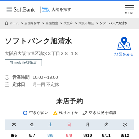
店舗を探す
MENU
ホーム
店舗を探す
店舗検索
大阪府
大阪市旭区
ソフトバンク旭清水
ソフトバンク旭清水
大阪府大阪市旭区清水３丁目２８‐１８
地図をみる
Y!mobile取扱店
営業時間
10:00～19:00
定休日
月一回 不定休
来店予約
空きが多い
残りわずか
空き状況を確認
木
金
土
日
月
火
水
8/6
8/7
8/8
8/9
8/10
8/11
8/12