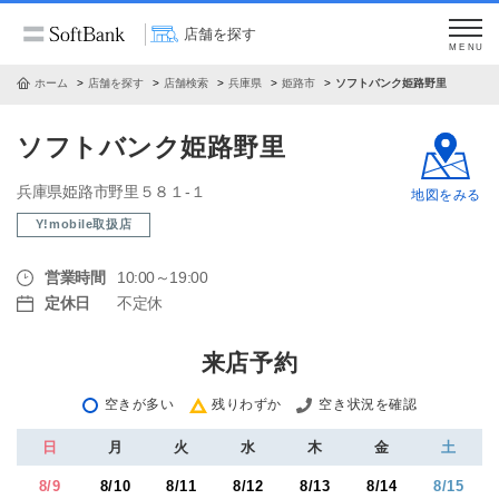
店舗を探す
MENU
ホーム
店舗を探す
店舗検索
兵庫県
姫路市
ソフトバンク姫路野里
ソフトバンク姫路野里
兵庫県姫路市野里５８１‐１
地図をみる
Y!mobile取扱店
営業時間
10:00～19:00
定休日
不定休
来店予約
空きが多い
残りわずか
空き状況を確認
日
月
火
水
木
金
土
8/9
8/10
8/11
8/12
8/13
8/14
8/15