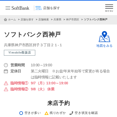
店舗を探す
MENU
ホーム
店舗を探す
店舗検索
兵庫県
神戸市西区
ソフトバンク西神戸
ソフトバンク西神戸
兵庫県神戸市西区持子３丁目２１‐１
地図をみる
Y!mobile取扱店
営業時間
10:00～19:00
定休日
第二火曜日 ※お盆/年末年始等で変更が有る場合
は臨時情報に記載いたします
臨時情報①
9/7（月）13:00～19:00
臨時情報②
9/8（火） 休業
来店予約
空きが多い
残りわずか
空き状況を確認