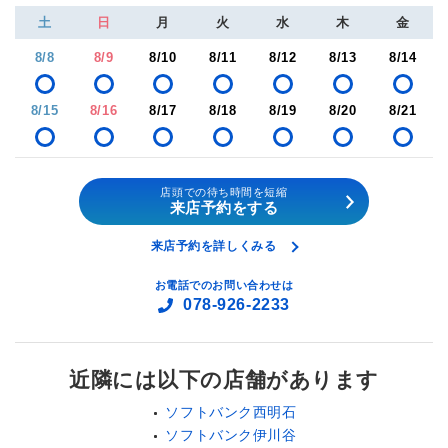
土
日
月
火
水
木
金
8/8
8/9
8/10
8/11
8/12
8/13
8/14
8/15
8/16
8/17
8/18
8/19
8/20
8/21
店頭での待ち時間を短縮
来店予約をする
来店予約を詳しくみる
お電話でのお問い合わせは
078-926-2233
近隣には以下の店舗があります
ソフトバンク西明石
ソフトバンク伊川谷