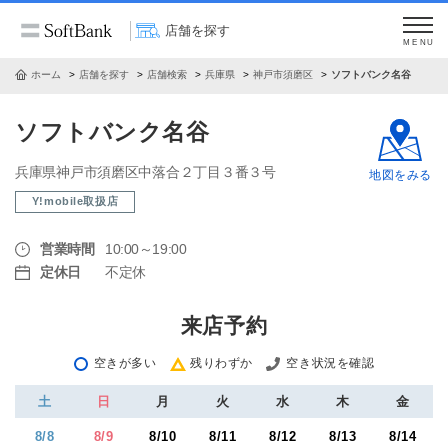
店舗を探す
MENU
ホーム
店舗を探す
店舗検索
兵庫県
神戸市須磨区
ソフトバンク名谷
ソフトバンク名谷
兵庫県神戸市須磨区中落合２丁目３番３号
地図をみる
Y!mobile取扱店
営業時間
10:00～19:00
定休日
不定休
来店予約
空きが多い
残りわずか
空き状況を確認
土
日
月
火
水
木
金
8/8
8/9
8/10
8/11
8/12
8/13
8/14