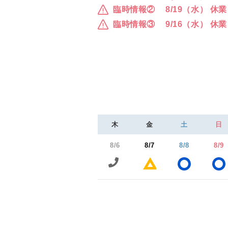
臨時情報②
8/19（水） 休業
臨時情報③
9/16（水） 休業
木
金
土
日
8/6
8/7
8/8
8/9