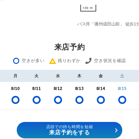
100 m
100 m
バス停「播州成田山前」 徒歩1
来店予約
空きが多い
残りわずか
空き状況を確認
月
火
水
木
金
土
8/10
8/11
8/12
8/13
8/14
8/15
店頭での待ち時間を短縮
来店予約をする