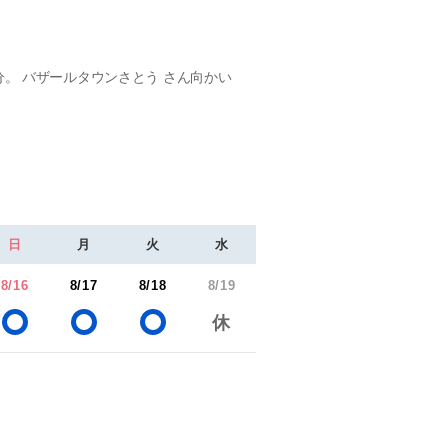
分。 バザールタウンさとう さん向かい
日
月
火
水
8/16
8/17
8/18
8/19