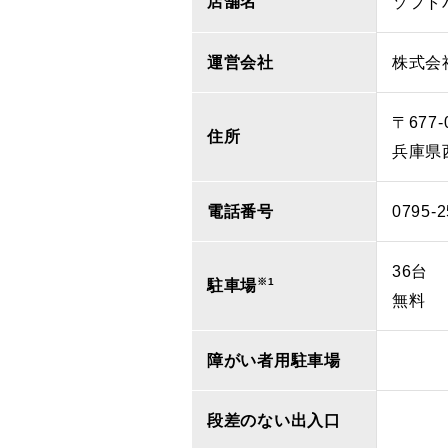
店舗名
ソフト
運営会社
株式会
〒677-
住所
兵庫県
電話番号
0795-2
36台
※1
駐車場
無料
障がい者用駐車場
段差のない出入口