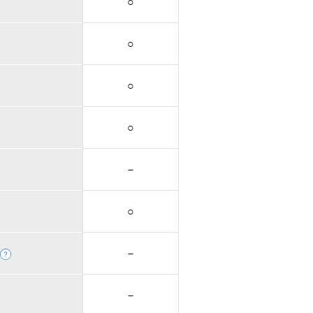
○
○
○
○
－
○
－
－