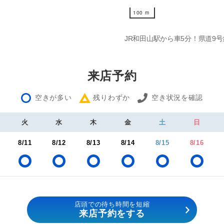
100 m
100 m
JR和田山駅から車5分！県道9
来店予約
空きが多い
残りわずか
空き状況を確認
火
水
木
金
土
日
8/11
8/12
8/13
8/14
8/15
8/16
店頭での待ち時間を短縮
来店予約をする