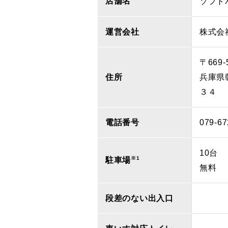
店舗名
ソフト
運営会社
株式会
〒669-
住所
兵庫県
３４
電話番号
079-67
10台
※1
駐車場
無料
段差のない出入口