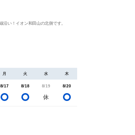
号線沿い！イオン和田山の北側です。
月
火
水
木
8/17
8/18
8/19
8/20