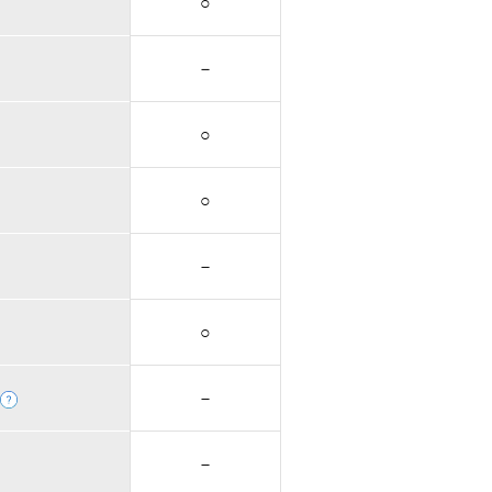
○
－
○
○
－
○
－
－