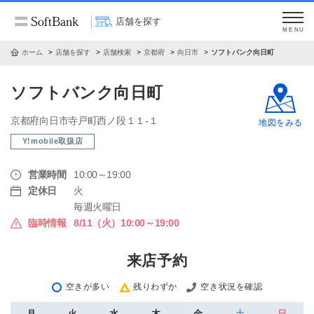
店舗を探す
MENU
ホーム
店舗を探す
店舗検索
京都府
向日市
ソフトバンク向日町
ソフトバンク向日町
京都府向日市寺戸町西ノ段１１‐１
地図をみる
Y!mobile取扱店
営業時間
10:00～19:00
定休日
火
毎週火曜日
臨時情報
8/11（火）10:00～19:00
来店予約
空きが多い
残りわずか
空き状況を確認
月
火
水
木
金
土
日