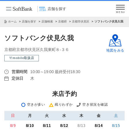
店舗を探す
MENU
ホーム
店舗を探す
店舗検索
京都府
京都市伏見区
ソフトバンク伏見久我
ソフトバンク伏見久我
京都府京都市伏見区久我東町８‐３６
地図をみる
Y!mobile取扱店
営業時間
10:00～19:00 最終受付18:30
定休日
木
来店予約
空きが多い
残りわずか
空き状況を確認
日
月
火
水
木
金
土
8/9
8/10
8/11
8/12
8/13
8/14
8/15