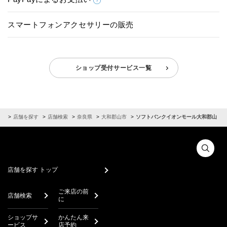
スマートフォンアクセサリーの販売
ショップ受付サービス一覧
ム
店舗を探す
店舗検索
奈良県
大和郡山市
ソフトバンクイオンモール大和郡山
店舗を探す トップ
ご来店の前
店舗検索
に
ショップサ
かんたん来
ービス
店予約