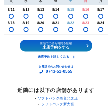
火
水
木
金
土
日
月
8/11
8/12
8/13
8/14
8/15
8/16
8/17
8/18
8/19
8/20
8/21
8/22
8/23
8/24
店頭での待ち時間を短縮
来店予約をする
来店予約を詳しくみる
お電話でのお問い合わせは
0743-51-0555
近隣には以下の店舗があります
ソフトバンク奈良北之庄
ソフトバンク新大宮