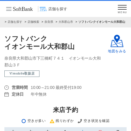
店舗を探す
MENU
ム
店舗を探す
店舗検索
奈良県
大和郡山市
ソフトバンクイオンモール大和郡山
ソフトバンク
イオンモール大和郡山
地図をみる
奈良県大和郡山市下三橋町７４１ イオンモール大和
郡山３Ｆ
Y!mobile取扱店
営業時間
10:00～21:00 最終受付19:00
定休日
年中無休
来店予約
空きが多い
残りわずか
空き状況を確認