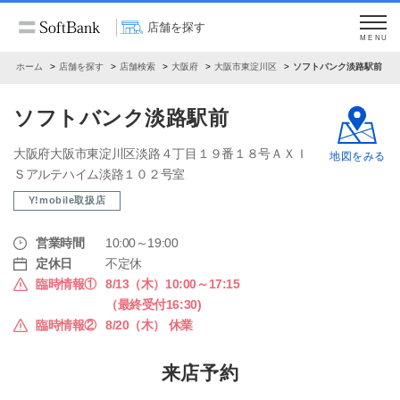
店舗を探す
MENU
ホーム
店舗を探す
店舗検索
大阪府
大阪市東淀川区
ソフトバンク淡路駅前
ソフトバンク淡路駅前
大阪府大阪市東淀川区淡路４丁目１９番１８号ＡＸＩ
地図をみる
Ｓアルテハイム淡路１０２号室
Y!mobile取扱店
営業時間
10:00～19:00
定休日
不定休
臨時情報①
8/13（木）10:00～17:15
（最終受付16:30)
臨時情報②
8/20（木） 休業
来店予約