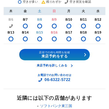
空きが多い
残りわずか
空き状況を確認
木
金
土
日
月
火
水
8/6
8/7
8/8
8/9
8/10
8/11
8/12
8/13
8/14
8/15
8/16
8/17
8/18
8/19
店頭での待ち時間を短縮
来店予約をする
来店予約を詳しくみる
お電話でのお問い合わせは
06-6322-5722
近隣には以下の店舗があります
ソフトバンク東三国