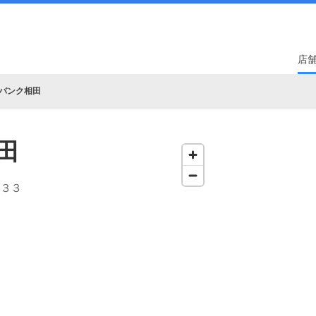
店
バンク相田
田
‐３３