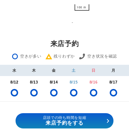
100 m
100 m
-
来店予約
空きが多い
残りわずか
空き状況を確認
水
木
金
土
日
月
8/12
8/13
8/14
8/15
8/16
8/17
店頭での待ち時間を短縮
来店予約をする