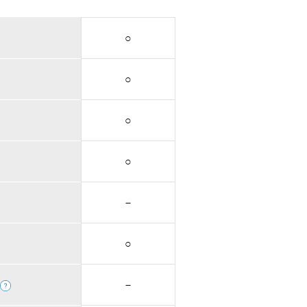
○
○
○
○
－
○
－