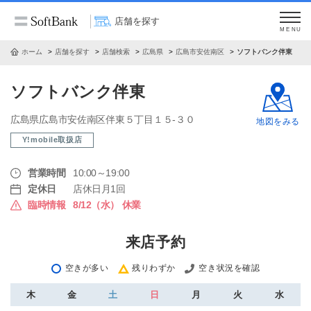
店舗を探す
MENU
ホーム
店舗を探す
店舗検索
広島県
広島市安佐南区
ソフトバンク伴東
ソフトバンク伴東
広島県広島市安佐南区伴東５丁目１５‐３０
地図をみる
Y!mobile取扱店
営業時間
10:00～19:00
定休日
店休日月1回
臨時情報
8/12（水） 休業
来店予約
空きが多い
残りわずか
空き状況を確認
木
金
土
日
月
火
水