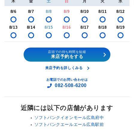
木
金
土
日
月
火
水
8/6
8/7
8/8
8/9
8/10
8/11
8/12
8/13
8/14
8/15
8/16
8/17
8/18
8/19
店頭での待ち時間を短縮
来店予約をする
来店予約を詳しくみる
お電話でのお問い合わせは
082-508-6200
近隣には以下の店舗があります
ソフトバンクイオンモール広島府中
ソフトバンクエールエール広島駅前