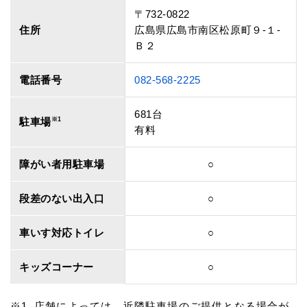
〒732-0822
住所
広島県広島市南区松原町９‐１‐
Ｂ２
電話番号
082-568-2225
681台
駐車場
※1
有料
障がい者用駐車場
○
段差のない出入口
○
車いす対応トイレ
○
キッズコーナー
○
店舗によっては、近隣駐車場のご提供となる場合が