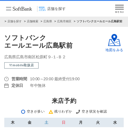
店舗を探す
MENU
ム
店舗を探す
店舗検索
広島県
広島市南区
ソフトバンクエールエール広島駅前
ソフトバンク
エールエール広島駅前
地図をみる
広島県広島市南区松原町９‐１‐Ｂ２
Y!mobile取扱店
営業時間
10:00～20:00 最終受付19:00
定休日
年中無休
来店予約
空きが多い
残りわずか
空き状況を確認
木
金
土
日
月
火
水