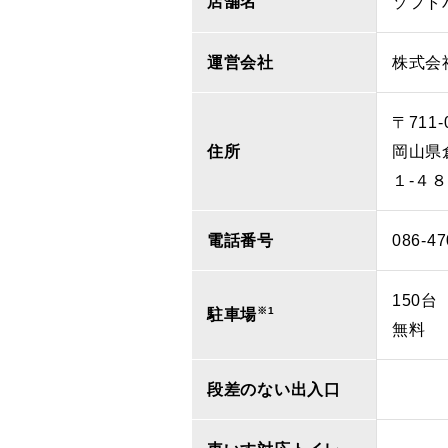
店舗名
ソフト
運営会社
株式会
〒711-
住所
岡山県
１‐４８
電話番号
086-47
150台
※1
駐車場
無料
段差のない出入口