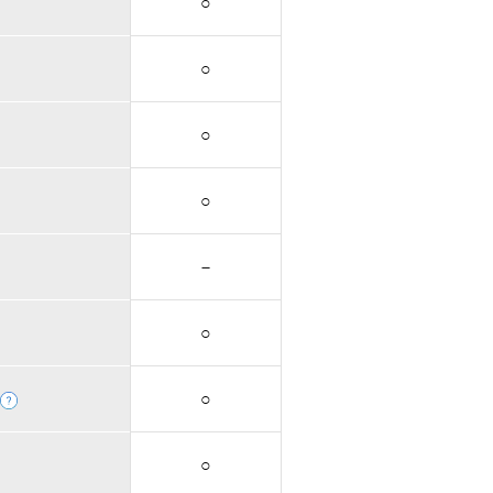
○
○
○
○
－
○
○
○