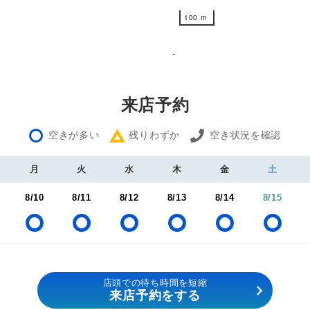
100 m
100 m
-
来店予約
空きが多い
残りわずか
空き状況を確認
月
火
水
木
金
土
8/10
8/11
8/12
8/13
8/14
8/15
店頭での待ち時間を短縮
来店予約をする