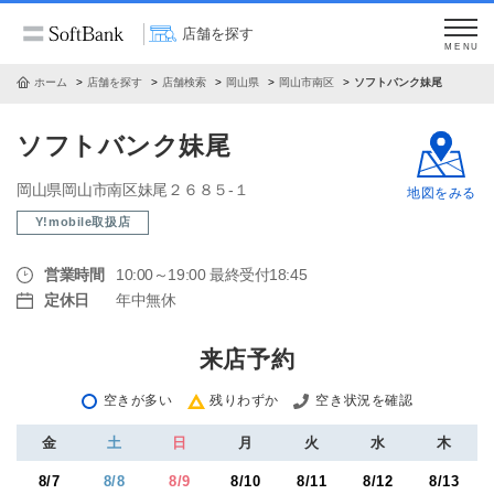
店舗を探す
MENU
ホーム
店舗を探す
店舗検索
岡山県
岡山市南区
ソフトバンク妹尾
ソフトバンク妹尾
岡山県岡山市南区妹尾２６８５‐１
地図をみる
Y!mobile取扱店
営業時間
10:00～19:00 最終受付18:45
定休日
年中無休
来店予約
空きが多い
残りわずか
空き状況を確認
金
土
日
月
火
水
木
8/7
8/8
8/9
8/10
8/11
8/12
8/13