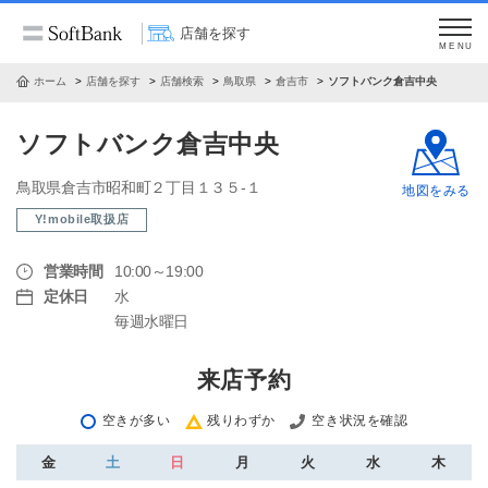
店舗を探す
MENU
ホーム
店舗を探す
店舗検索
鳥取県
倉吉市
ソフトバンク倉吉中央
ソフトバンク倉吉中央
鳥取県倉吉市昭和町２丁目１３５‐１
地図をみる
Y!mobile取扱店
営業時間
10:00～19:00
定休日
水
毎週水曜日
来店予約
空きが多い
残りわずか
空き状況を確認
金
土
日
月
火
水
木