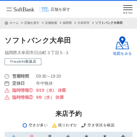
店舗を探す
MENU
ホーム
店舗を探す
店舗検索
福岡県
大牟田市
ソフトバンク大牟田
ソフトバンク大牟田
福岡県大牟田市日出町３丁目５‐３
地図をみる
Y!mobile取扱店
営業時間
09:30～18:30
定休日
年中無休
臨時情報①
8/19（水） 休業
臨時情報②
9/9（水） 休業
来店予約
空きが多い
残りわずか
空き状況を確認
土
日
月
火
水
木
金