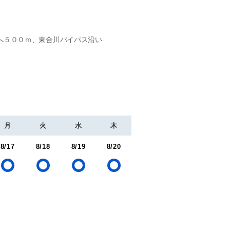
へ５００ｍ、東合川バイパス沿い
月
火
水
木
8/17
8/18
8/19
8/20