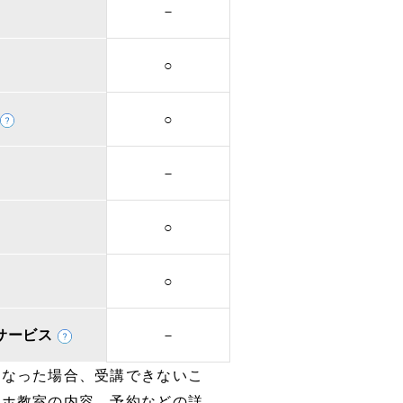
－
○
○
－
○
○
取次サービス
－
となった場合、受講できないこ
マホ教室の内容、予約などの詳