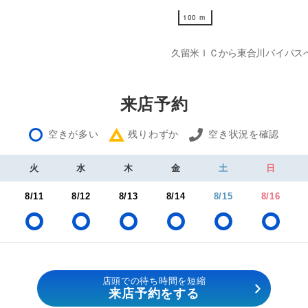
100 m
100 m
久留米ＩＣから東合川バイパス
来店予約
空きが多い
残りわずか
空き状況を確認
火
水
木
金
土
日
8/11
8/12
8/13
8/14
8/15
8/16
店頭での待ち時間を短縮
来店予約をする