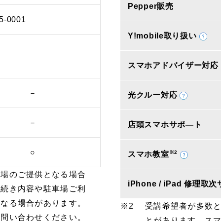
Pepper販売
5-0001
Y!mobile取り扱い
スマホアドバイザー対応
－
光クルー対応
－
店頭スマホサポ―ト
○
※2
スマホ教室
車場のご提供となる場合
iPhone / iPad 修理
手続き内容や駐車場ご利
となる場合があります。
受講希望者が多数
お問い合わせください。
とがあります。ス