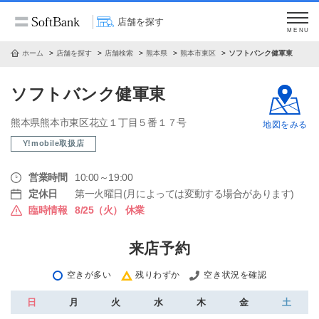
店舗を探す
MENU
ホーム
店舗を探す
店舗検索
熊本県
熊本市東区
ソフトバンク健軍東
ソフトバンク健軍東
熊本県熊本市東区花立１丁目５番１７号
地図をみる
Y!mobile取扱店
営業時間
10:00～19:00
定休日
第一火曜日(月によっては変動する場合があります)
臨時情報
8/25（火） 休業
来店予約
空きが多い
残りわずか
空き状況を確認
日
月
火
水
木
金
土