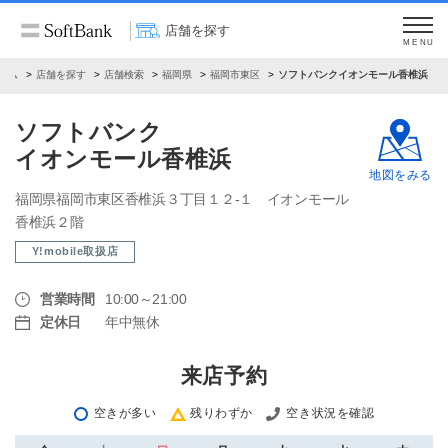
店舗を探す
MENU
ーム
店舗を探す
店舗検索
福岡県
福岡市東区
ソフトバンクイオンモール香椎浜
ソフトバンク
イオンモール香椎浜
地図をみる
福岡県福岡市東区香椎浜３丁目１２‐１ イオンモール
香椎浜２階
Y!mobile取扱店
営業時間
10:00～21:00
定休日
年中無休
来店予約
空きが多い
残りわずか
空き状況を確認