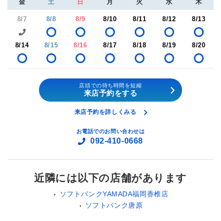
金
土
日
月
火
水
木
8/7
8/8
8/9
8/10
8/11
8/12
8/13
8/14
8/15
8/16
8/17
8/18
8/19
8/20
店頭での待ち時間を短縮
来店予約をする
来店予約を詳しくみる
お電話でのお問い合わせは
092-410-0668
近隣には以下の店舗があります
ソフトバンクYAMADA福岡香椎店
ソフトバンク唐原