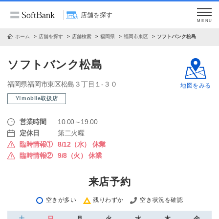
店舗を探す
MENU
ホーム
店舗を探す
店舗検索
福岡県
福岡市東区
ソフトバンク松島
ソフトバンク松島
福岡県福岡市東区松島３丁目１‐３０
地図をみる
Y!mobile取扱店
営業時間
10:00～19:00
定休日
第二火曜
臨時情報①
8/12（水） 休業
臨時情報②
9/8（火） 休業
来店予約
空きが多い
残りわずか
空き状況を確認
土
日
月
火
水
木
金