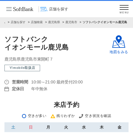
店舗を探す
MENU
ーム
店舗を探す
店舗検索
鹿児島県
鹿児島市
ソフトバンクイオンモール鹿児島
ソフトバンク
イオンモール鹿児島
地図をみる
鹿児島県鹿児島市東開町７
Y!mobile取扱店
営業時間
10:00～21:00 最終受付20:00
定休日
年中無休
来店予約
空きが多い
残りわずか
空き状況を確認
土
日
月
火
水
木
金