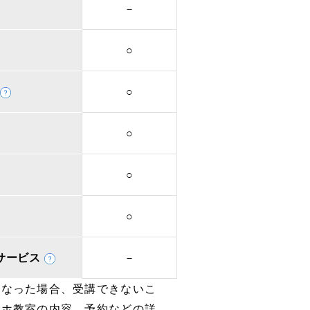
－
○
○
○
○
○
取次サービス
－
となった場合、受講できないこ
マホ教室の内容、予約などの詳