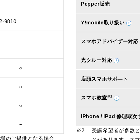
Pepper販売
2-9810
Y!mobile取り扱い
スマホアドバイザー対応
光クルー対応
○
店頭スマホサポ―ト
○
※2
スマホ教室
○
iPhone / iPad 修理
－
受講希望者が多数
車場のご提供となる場合
とがあります。ス