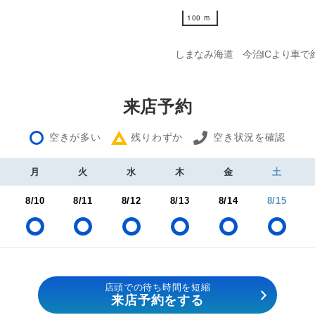
100 m
100 m
しまなみ海道 今治ICより車で
来店予約
空きが多い
残りわずか
空き状況を確認
月
火
水
木
金
土
8/10
8/11
8/12
8/13
8/14
8/15
店頭での待ち時間を短縮
来店予約をする