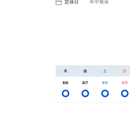
定休日
年中無休
木
金
土
日
8/6
8/7
8/8
8/9