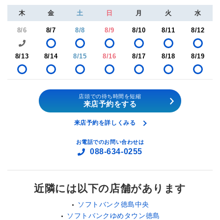
木
金
土
日
月
火
水
8/6
8/7
8/8
8/9
8/10
8/11
8/12
8/13
8/14
8/15
8/16
8/17
8/18
8/19
店頭での待ち時間を短縮
来店予約をする
来店予約を詳しくみる
お電話でのお問い合わせは
088-634-0255
近隣には以下の店舗があります
ソフトバンク徳島中央
ソフトバンクゆめタウン徳島