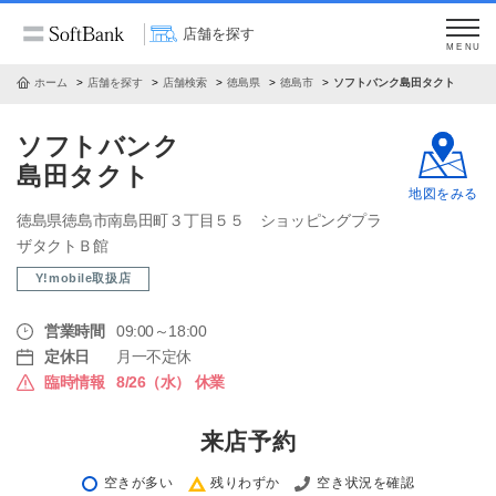
店舗を探す
MENU
ホーム
店舗を探す
店舗検索
徳島県
徳島市
ソフトバンク島田タクト
ソフトバンク
島田タクト
地図をみる
徳島県徳島市南島田町３丁目５５ ショッピングプラ
ザタクトＢ館
Y!mobile取扱店
営業時間
09:00～18:00
定休日
月一不定休
臨時情報
8/26（水） 休業
来店予約
空きが多い
残りわずか
空き状況を確認