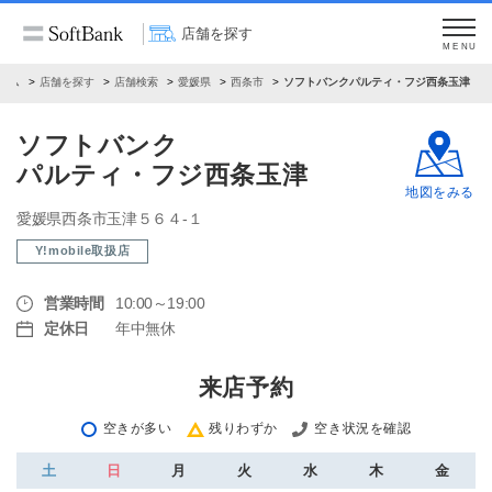
店舗を探す
MENU
ーム
店舗を探す
店舗検索
愛媛県
西条市
ソフトバンクパルティ・フジ西条玉津
ソフトバンク
パルティ・フジ西条玉津
地図をみる
愛媛県西条市玉津５６４‐１
Y!mobile取扱店
営業時間
10:00～19:00
定休日
年中無休
来店予約
空きが多い
残りわずか
空き状況を確認
土
日
月
火
水
木
金