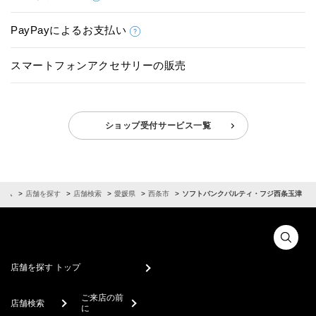
PayPayによるお支払い
スマートフォンアクセサリーの販売
ショップ受付サービス一覧
ーム
店舗を探す
店舗検索
愛媛県
西条市
ソフトバンクパルティ・フジ西条玉津
店舗を探す トップ
ご来店の前
店舗検索
に