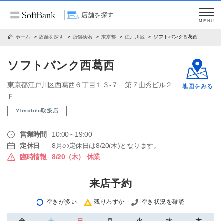
店舗を探す
MENU
ホーム
店舗を探す
店舗検索
東京都
江戸川区
ソフトバンク西葛西
ソフトバンク西葛西
東京都江戸川区西葛西６丁目１３‐７ 第７山秀ビル２
地図をみる
Ｆ
Y!mobile取扱店
営業時間
10:00～19:00
定休日
8月の定休日は8/20(木)となります。
臨時情報
8/20（木） 休業
来店予約
空きが多い
残りわずか
空き状況を確認
金
土
日
月
火
水
木