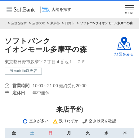
店舗を探す
MENU
ーム
店舗を探す
店舗検索
東京都
日野市
ソフトバンクイオンモール多摩平の森
ソフトバンク
イオンモール多摩平の森
地図をみる
東京都日野市多摩平２丁目４番地１ ２Ｆ
Y!mobile取扱店
営業時間
10:00～21:00 最終受付20:00
定休日
年中無休
来店予約
空きが多い
残りわずか
空き状況を確認
金
土
日
月
火
水
木