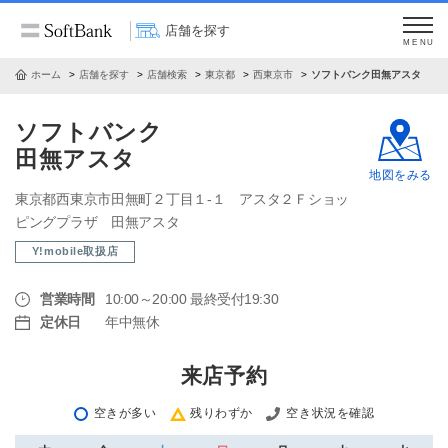
店舗を探す
MENU
ホーム
店舗を探す
店舗検索
東京都
西東京市
ソフトバンク田無アスタ
ソフトバンク
田無アスタ
地図をみる
東京都西東京市田無町２丁目１‐１ アスタ２Ｆショッ
ピングプラザ 田無アスタ
Y!mobile取扱店
営業時間
10:00～20:00 最終受付19:30
定休日
年中無休
来店予約
空きが多い
残りわずか
空き状況を確認