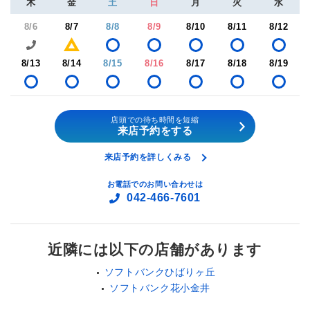
木
金
土
日
月
火
水
8/6
8/7
8/8
8/9
8/10
8/11
8/12
8/13
8/14
8/15
8/16
8/17
8/18
8/19
店頭での待ち時間を短縮
来店予約をする
来店予約を詳しくみる
お電話でのお問い合わせは
042-466-7601
近隣には以下の店舗があります
ソフトバンクひばりヶ丘
ソフトバンク花小金井