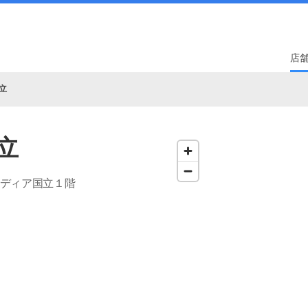
店
立
立
ジディア国立１階