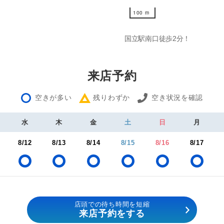
100 m
100 m
国立駅南口徒歩2分！
来店予約
空きが多い
残りわずか
空き状況を確認
水
木
金
土
日
月
8/12
8/13
8/14
8/15
8/16
8/17
店頭での待ち時間を短縮
来店予約をする