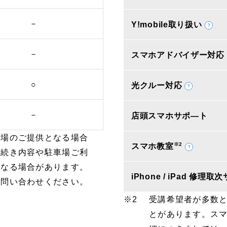
－
Y!mobile取り扱い
－
スマホアドバイザー対応
○
光クルー対応
－
店頭スマホサポ―ト
車場のご提供となる場合
※2
スマホ教室
手続き内容や駐車場ご利
となる場合があります。
iPhone / iPad 修理
お問い合わせください。
受講希望者が多数
とがあります。ス