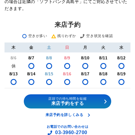
の場合は近隣の「ソフトバンク高島平」にてご対応させていた
だきます。
来店予約
空きが多い
残りわずか
空き状況を確認
木
金
土
日
月
火
水
8/6
8/7
8/8
8/9
8/10
8/11
8/12
8/13
8/14
8/15
8/16
8/17
8/18
8/19
店頭での待ち時間を短縮
来店予約をする
来店予約を詳しくみる
お電話でのお問い合わせは
03-3960-2700