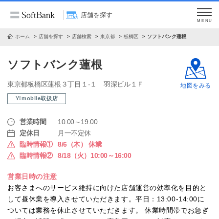
店舗を探す
MENU
ホーム
店舗を探す
店舗検索
東京都
板橋区
ソフトバンク蓮根
ソフトバンク蓮根
東京都板橋区蓮根３丁目１‐１ 羽深ビル１Ｆ
地図をみる
Y!mobile取扱店
営業時間
10:00～19:00
定休日
月一不定休
臨時情報①
8/6（木） 休業
臨時情報②
8/18（火）10:00～16:00
営業日時の注意
お客さまへのサービス維持に向けた店舗運営の効率化を目的と
して昼休業を導入させていただきます。平日：13:00-14:00に
ついては業務を休止させていただきます。 休業時間帯でお急ぎ