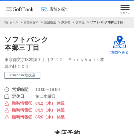
店舗を探す
MENU
ホーム
店舗を探す
店舗検索
東京都
文京区
ソフトバンク本郷三丁目
ソフトバンク
本郷三丁目
地図をみる
東京都文京区本郷７丁目２‐１２ ＰａｒｋＡｘｉｓ本
郷の杜１０１
Y!mobile取扱店
営業時間
10:00～19:00
定休日
第二水曜日
臨時情報①
8/12（水） 休業
臨時情報②
8/19（水） 休業
臨時情報③
8/26（水） 休業
来店予約