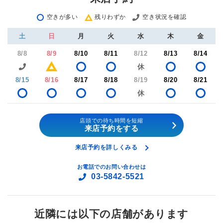
空きが多い
残りわずか
空き状況を確認
土
日
月
火
水
木
金
8/8
8/9
8/10
8/11
8/12
8/13
8/14
8/15
8/16
8/17
8/18
8/19
8/20
8/21
店頭での待ち時間を短縮
来店予約をする
来店予約を詳しくみる
お電話でのお問い合わせは
03-5842-5521
近隣には以下の店舗があります