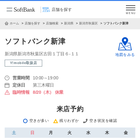
店舗を探す
MENU
ホーム
店舗を探す
店舗検索
新潟県
新潟市秋葉区
ソフトバンク新津
ソフトバンク新津
新潟県新潟市秋葉区古田１丁目６‐１１
地図をみる
Y!mobile取扱店
営業時間
10:00～19:00
定休日
第三木曜日
臨時情報
8/20（木） 休業
来店予約
空きが多い
残りわずか
空き状況を確認
土
日
月
火
水
木
金